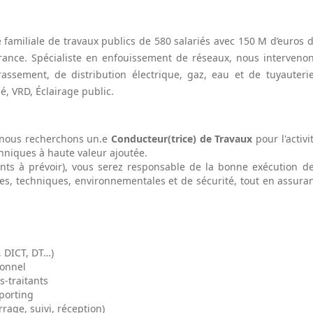
e familiale de travaux publics de 580 salariés avec 150 M d’euros 
-France. Spécialiste en enfouissement de réseaux, nous interveno
rrassement, de distribution électrique, gaz, eau et de tuyauteri
é, VRD, Éclairage public.
, nous recherchons un.e
Conducteur(trice) de Travaux
pour l'activi
hniques à haute valeur ajoutée.
nts à prévoir), vous serez responsable de la bonne exécution d
es, techniques, environnementales et de sécurité, tout en assura
, DICT, DT…)
ionnel
s-traitants
eporting
rage, suivi, réception)