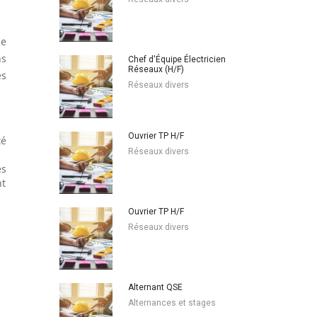
de
ns
Chef d'Équipe Électricien
Réseaux (H/F)
es
Réseaux divers
Ouvrier TP H/F
té
Réseaux divers
es
nt
Ouvrier TP H/F
Réseaux divers
Alternant QSE
Alternances et stages