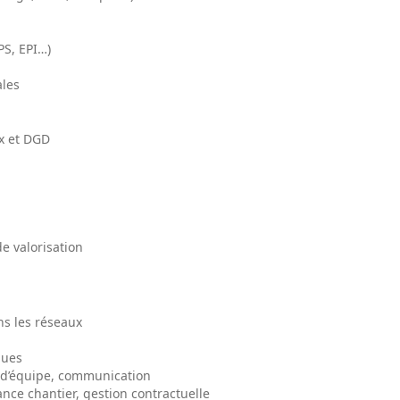
PS, EPI…)
ales
ux et DGD
e valorisation
s les réseaux
ques
 d’équipe, communication
ance chantier, gestion contractuelle