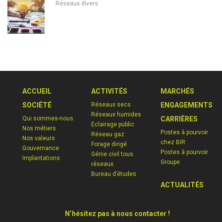
Réseaux divers
ACCUEIL
ACTIVITÉS
MARCHÉS
SOCIÉTÉ
Réseaux secs
ENGAGEMENTS
Réseaux humides
Qui sommes-nous
CARRIÈRES
Eclairage public
Nos métiers
Postes à pourvoir
Réseau gaz
Nos valeurs
chez BIR
Forage dirigé
Gouvernance
Postes à pourvoir
Génie civil tous
Implantations
Groupe
réseaux
Bureau d’études
ACTUALITÉS
N’hésitez pas à nous contacter !