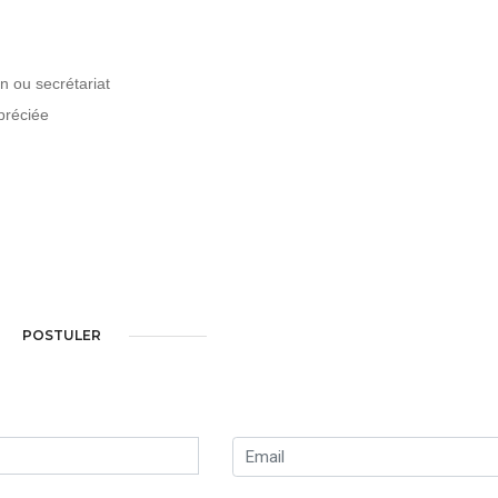
n ou secrétariat
préciée
POSTULER