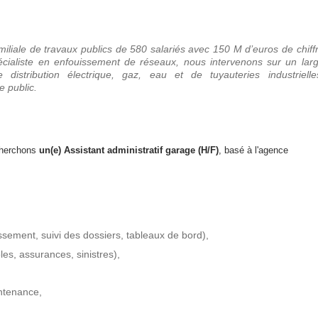
amiliale de travaux publics de 580 salariés avec 150 M d’euros de chiff
pécialiste en enfouissement de réseaux, nous intervenons sur un lar
 distribution électrique, gaz, eau et de tuyauteries industrielle
e public.
cherchons
un(e) Assistant administratif garage
(H/F)
,
b
asé à l'agence
ssement, suivi des dossiers, tableaux de bord),
les, assurances, sinistres),
intenance,