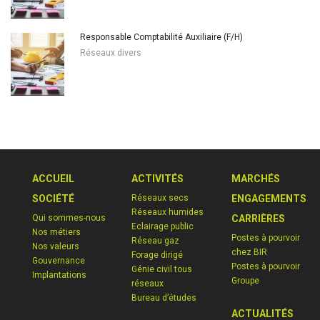
Responsable Comptabilité Auxiliaire (F/H)
Réseaux divers
ACCUEIL
ACTIVITÉS
MARCHÉS
SOCIÉTÉ
Réseaux secs
ENGAGEMENTS
Réseaux humides
Qui sommes-nous
CARRIÈRES
Eclairage public
Nos métiers
Postes à pourvoir
Réseau gaz
Nos valeurs
chez BIR
Forage dirigé
Gouvernance
Postes à pourvoir
Génie civil tous
Implantations
Groupe
réseaux
Bureau d’études
ACTUALITÉS