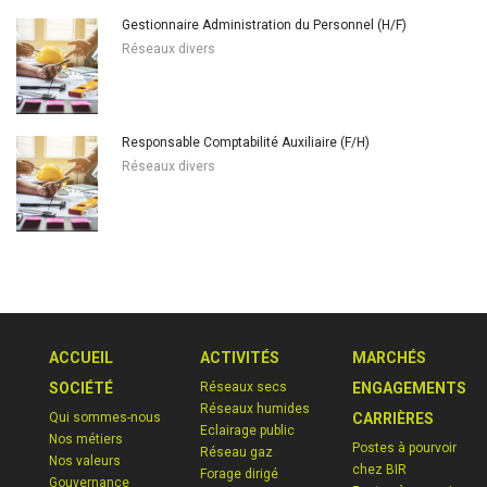
Gestionnaire Administration du Personnel (H/F)
Réseaux divers
Responsable Comptabilité Auxiliaire (F/H)
Réseaux divers
ACCUEIL
ACTIVITÉS
MARCHÉS
SOCIÉTÉ
Réseaux secs
ENGAGEMENTS
Réseaux humides
Qui sommes-nous
CARRIÈRES
Eclairage public
Nos métiers
Postes à pourvoir
Réseau gaz
Nos valeurs
chez BIR
Forage dirigé
Gouvernance