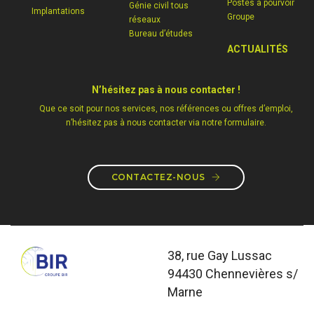
Postes à pourvoir
Génie civil tous
Implantations
Groupe
réseaux
Bureau d’études
ACTUALITÉS
N’hésitez pas à nous contacter !
Que ce soit pour nos services, nos références ou offres d’emploi,
n’hésitez pas à nous contacter via notre formulaire.
CONTACTEZ-NOUS
38, rue Gay Lussac
94430 Chennevières s/
Marne